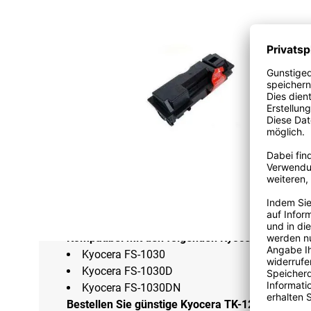
Beschreibung
Dieser Huismerk Kyocera TK-120 Toner ist ein kom
Schwarz
Farbe:
Schwarz
Anzahl der Drucke:
±6000
OEM:
1T02G60DE
Diese Kyocera TK-120 Tonerkartusche der Hausmark
strengsten Qualitätsanforderungen. Daher garanti
Tonerkartusche. Schnelle und kostengünstige Lie
Kompatibel mit den folgenden Kyocera Druckern
Kyocera FS-1030
Kyocera FS-1030D
Kyocera FS-1030DN
Bestellen Sie günstige Kyocera TK-120 Tonerkar