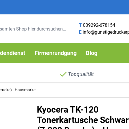
T
039292-678154
E
info@gunstigedrucker
dendienst
Firmenrundgang
Blog
Topqualität
Drucke) - Hausmarke
Kyocera TK-120
Tonerkartusche Schwar