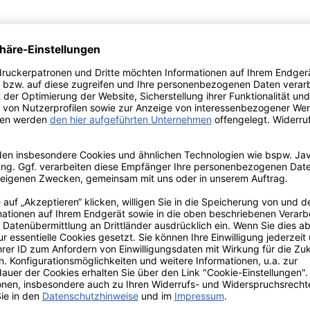
patibler / Ersatztoner für die Kyocera TK-120 Tonerkartusche
e wird nach den höchsten Standards hergestellt und erfüllt di
eren wir 100% Qualität und Garantie auf unsere Kyocera TK-120
ferung zu Ihnen nach Hause!
tuschen bei goedkoopprinten.nl!